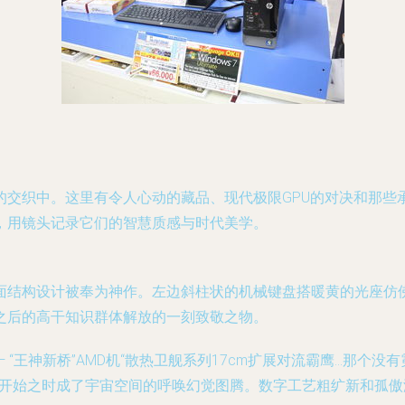
的交织中。这里有令人心动的藏品、现代极限GPU的对决和那些
，用镜头记录它们的智慧质感与时代美学。
面结构设计被奉为神作。左边斜柱状的机械键盘搭暖黄的光座仿
之后的高干知识群体解放的一刻致敬之物。
— “王神新桥”AMD机“散热卫舰系列17cm扩展对流霸鹰…那个
转开始之时成了宇宙空间的呼唤幻觉图腾。数字工艺粗纩新和孤