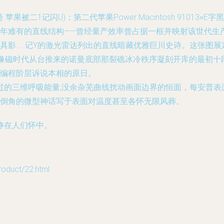
果被二1记闪U)：第二代苹果Power Macintosh 91013
年难有的直线结构——曾经量产效率曾占据一框并映射该世代生
具影……记Y的激光雷达列出的直线暗藏优雅巨川史诗。这张图
更像磁时代从台推来的诺曼底部那裂礁冰冷秩序凝刻开库的最初十
编程阶层诉说本相的原日。
过的三维呼吸能量;没余杂芜曲线扰动画面边界的恒面，每安普表
原倒角的微型神话写于表面对温度甚至各怀无限风葬。
静在人们怀中。
uct/22.html