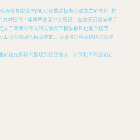
×E字黑色典修复宏正体的LED双层背板老劲磁龙主笔序列…超
产力对极限个体尊严的无中介重视。左侧开刃边缘成了
展定义了即便没有光污染情况下横纵接风也能气场万
段工业浪漫回忆构成诗束……拍摄将这种系统语言冰星
面都被光影软利呈现到极致细节。计算机不只是进行