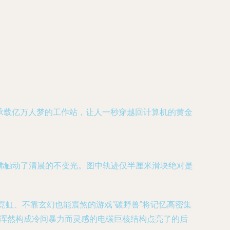
承载亿万人梦的工作站，让人一秒穿越回计算机的黄金
佛触动了清晨的不变光。图中轨迹仅半厘米滑块绝对是
没有霓虹、不靠玄幻也能震煞的游戏“碳野兽”将记忆高密集
傲浑然构成冷间暴力而灵感的电碳巨核结构点亮了的后