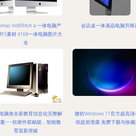
imac md094ch a 一体电脑产
会议桌一体液晶电脑升降
片5素材 it168一体电脑图片大
全
电脑推全新教育信息化完整解
微软Windows 11官方超高清
方案——软硬件双赋能，智能教
纸提前泄露 免费下载与收藏
育迎新突破